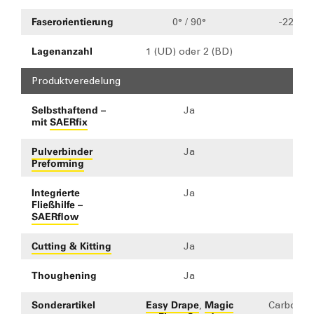
Faserorientierung
0° / 90°
-22.5° b
Lagenanzahl
1 (UD) oder 2 (BD)
2
Produktveredelung
Selbsthaftend –
Ja
mit
SAERfix
Pulverbinder
Ja
Preforming
Integrierte
Ja
Fließhilfe –
SAERflow
Cutting & Kitting
Ja
Thoughening
Ja
Sonderartikel
Easy Drape
Magic
,
Carbon Cl