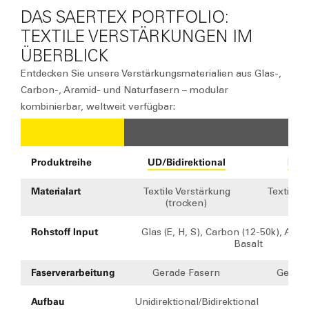
DAS SAERTEX PORTFOLIO:
TEXTILE VERSTÄRKUNGEN IM
ÜBERBLICK
Entdecken Sie unsere Verstärkungsmaterialien
aus Glas-,
Carbon-, Aramid- und Naturfasern
– modular
kombinierbar, weltweit verfügbar:
Ge
Produktreihe
UD/Bidirektional
Mult
Materialart
Textile Verstärkung
Textile V
(trocken)
(tro
Rohstoff Input
Glas (E, H, S), Carbon (12-50k), Aram
Basalt
Faserverarbeitung
Gerade Fasern
Gerade
Aufbau
Unidirektional/Bidirektional
Mult