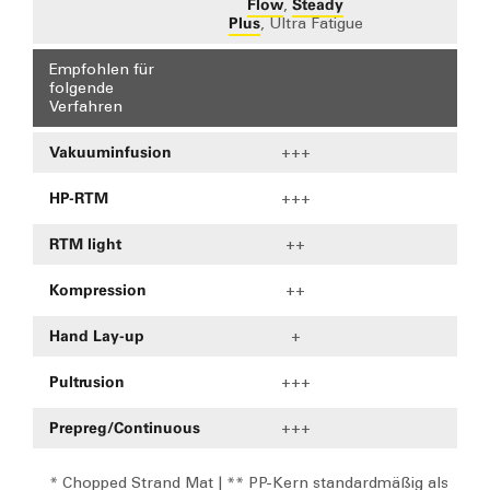
Flow
Steady
,
Plus
, Ultra Fatigue
Empfohlen für
folgende
Verfahren
Vakuuminfusion
+++
+
HP-RTM
+++
+
RTM light
++
Kompression
++
Hand Lay-up
+
Pultrusion
+++
Prepreg/Continuous
+++
* Chopped Strand Mat | ** PP-Kern standardmäßig als