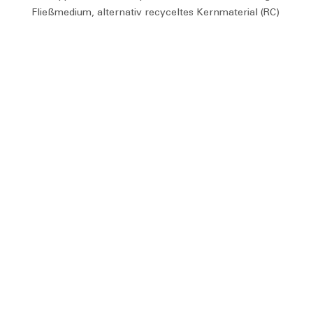
Fließmedium, alternativ recyceltes Kernmaterial (RC)
verfügbar
REFERENZEN MIT TEXTILEN
VERSTÄRKUNGEN IM EINSATZ