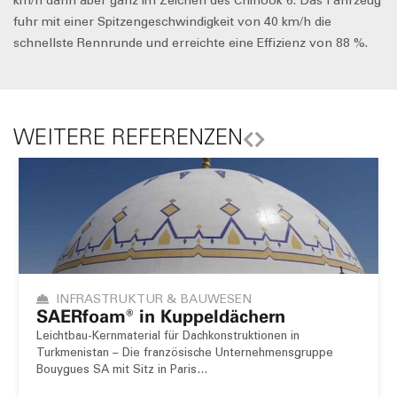
km/h dann aber ganz im Zeichen des Chinook 6. Das Fahrzeug
fuhr mit einer Spitzengeschwindigkeit von 40 km/h die
schnellste Rennrunde und erreichte eine Effizienz von 88 %.
WEITERE REFERENZEN
INFRASTRUKTUR & BAUWESEN
SAER
foam
® in Kuppeldächern
Leichtbau-Kernmaterial für Dachkonstruktionen in
Turkmenistan – Die französische Unternehmensgruppe
Bouygues SA mit Sitz in Paris…