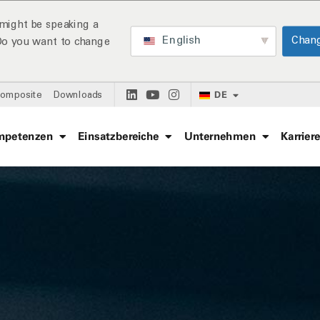
might be speaking a
English
Chan
 Do you want to change
DE
Composite
Downloads
mpetenzen
Einsatzbereiche
Unternehmen
Karrier