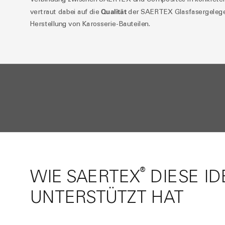
Qualität
vertraut dabei auf die
der SAERTEX Glasfasergelege 
Herstellung von Karosserie-Bauteilen.
®
WIE SAERTEX
DIESE ID
UNTERSTÜTZT HAT