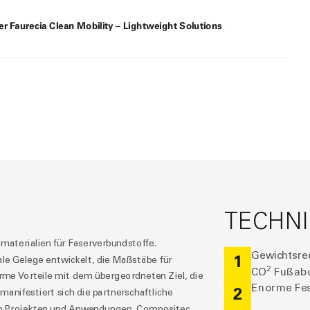
r Faurecia Clean Mobility – Lightweight Solutions
TECHNI
materialien für Faserverbundstoffe.
Gewichtsre
1
le Gelege entwickelt, die Maßstäbe für
2
CO
Fußabd
me Vorteile mit dem übergeordneten Ziel, die
Enorme Fest
2
manifestiert sich die partnerschaftliche
n Projekten und Anwendungen. Compositec