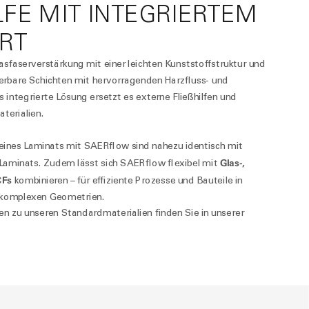
LFE MIT INTEGRIERTEM M
RT
asfaserverstärkung mit einer leichten Kunststoffstruktur und
ierbare Schichten mit hervorragenden Harzfluss- und
s integrierte Lösung ersetzt es externe Fließhilfen und
aterialien.
eines Laminats mit
SAER
flow
sind nahezu identisch mit
Glas-,
Laminats. Zudem lässt sich
SAER
flow
flexibel mit
CFs
kombinieren – für effiziente Prozesse und Bauteile in
i komplexen Geometrien.
n zu unseren Standardmaterialien finden Sie in unserer