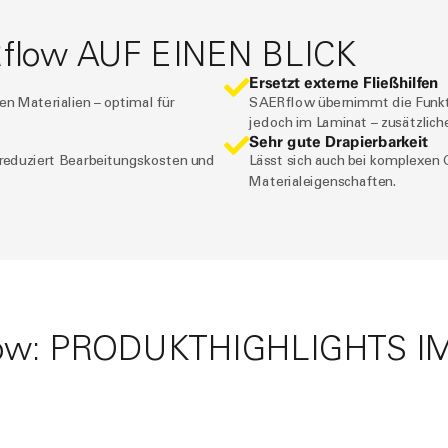
R
flow
AUF EINEN BLICK
Ersetzt externe Fließhilfen
en Materialien – optimal für
SAER
flow
übernimmt die Funkti
jedoch im Laminat – zusätzlich
Sehr gute Drapierbarkeit
 reduziert Bearbeitungskosten und
Lässt sich auch bei komplexen 
Materialeigenschaften.
ow
: PRODUKTHIGHLIGHTS I