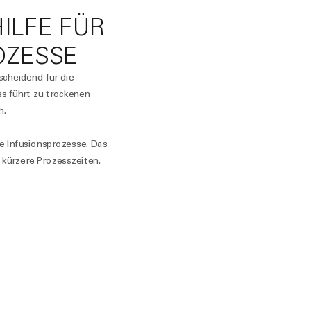
LFE FÜR S
OZESSE
scheidend für die
s führt zu trockenen
h.
re Infusionsprozesse. Das
 kürzere Prozesszeiten.