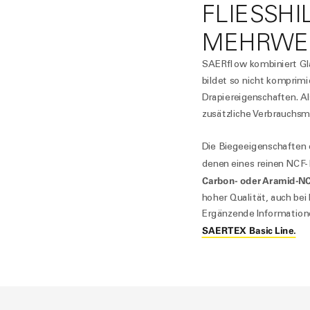
FLIESSHI
EHRWE
SAER
flow
kombiniert Gl
bildet so nicht komprim
Drapiereigenschaften. Al
zusätzliche Verbrauchsm
Die Biegeeigenschaften 
denen eines reinen NCF-
Carbon- oder Aramid-N
hoher Qualität, auch be
Ergänzende Informatione
SAERTEX Basic Line.