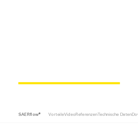
SAER
flow
®
SAER
flow
®
Vorteile
Video
Referenzen
Technische Daten
Do