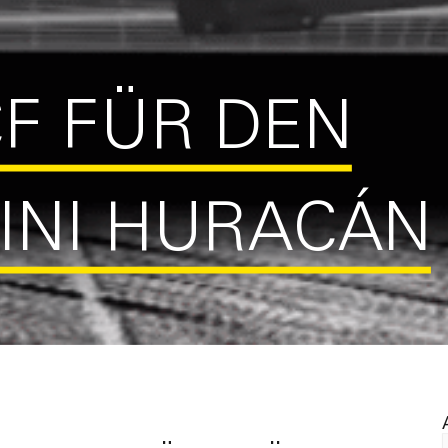
F FÜR DEN
NI HURACÁN