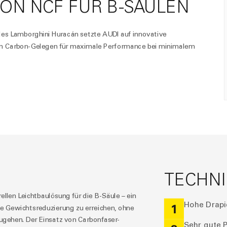
BON NCF FÜR B-SÄULEN
 des Lamborghini Huracán setzte AUDI auf innovative
 Carbon-Gelegen für maximale Performance bei minimalem
TECHNI
llen Leichtbaulösung für die B-Säule – ein
Hohe Drapie
1
eine Gewichtsreduzierung zu erreichen, ohne
ugehen. Der Einsatz von Carbonfaser-
Sehr gute P