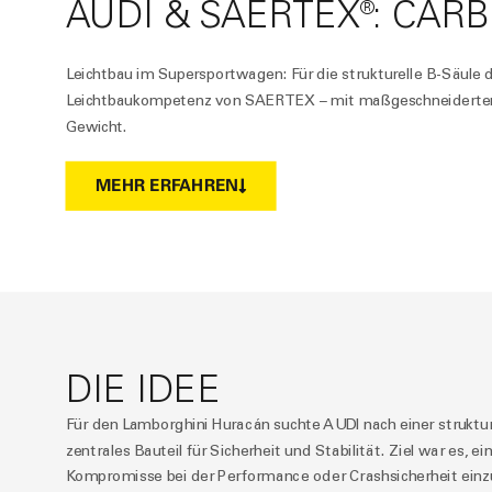
AUDI & SAERTEX®: CAR
Leichtbau im Supersportwagen: Für die strukturelle B-Säule
Leichtbaukompetenz von SAERTEX – mit maßgeschneiderten
Gewicht.
MEHR ERFAHREN
DIE IDEE
Für den Lamborghini Huracán suchte AUDI nach einer strukture
zentrales Bauteil für Sicherheit und Stabilität. Ziel war es, 
Kompromisse bei der Performance oder Crashsicherheit einz