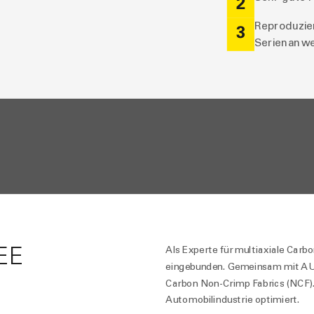
2
Reproduzier
3
Serienanw
EE
Als Experte für multiaxiale Car
eingebunden. Gemeinsam mit AUDI
Carbon Non-Crimp Fabrics (NCF). D
Automobilindustrie optimiert.