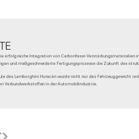
TE
r die erfolgreiche Integration von Carbonfaser-Verstärkungsmaterialien
ngen und maßgeschneiderte Fertigungsprozesse die Zukunft des strukt
e des Lamborghini Huracán wurde nicht nur das Fahrzeuggewicht reduz
 von Verbundwerkstoffen in der Automobilindustrie.