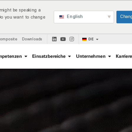
might be speaking a
English
Chan
 Do you want to change
DE
Composite
Downloads
mpetenzen
Einsatzbereiche
Unternehmen
Karrier