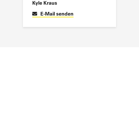
Kyle Kraus
E-Mail senden
NEWSLETTER ABONNIEREN
Bleiben Sie auf dem Laufenden – mit aktuellen News,
spannenden Projekten und exklusiven Einblicken aus der Welt
von SAERTEX.
Im Anschluss erhalten Sie eine E-Mail, um Ihre Anmeldung zu bestätigen.
Weitere Informationen zur Datenverarbeitung finden Sie in unserer
Datenschutzerklärung
. *
WEITER