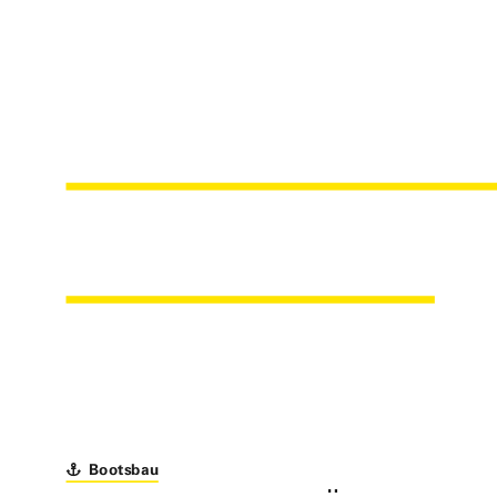
SAERTEX® M
CATSPACE
Bootsbau