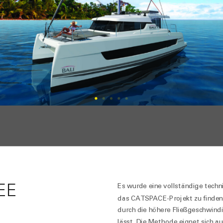
EE
Es wurde eine vollständige tech
das CATSPACE-Projekt zu finden
durch die höhere Fließgeschwindig
lässt. Die Methode eignet sich au