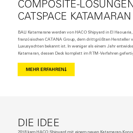
COMPOSITE-LÖSUNGEN 
CATSPACE KATAMARAN
BALI Katamarane werden von HACO Shipyard in El Haouaria, Tu
französischen CATANA Group, dem drittgrößten Hersteller v
Luxusyachten bekannt ist. In weniger als einem Jahr entw
Katamaran, dessen Deck komplett im RTM-Verfahren gefertig
MEHR ERFAHREN
DIE IDEE
2018 kam HACO Shipyard mit einem neuen Katamaran-Konzept