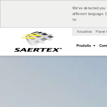
We've detected you 
different language.
to:
Actualités
Planet
Produits
Com