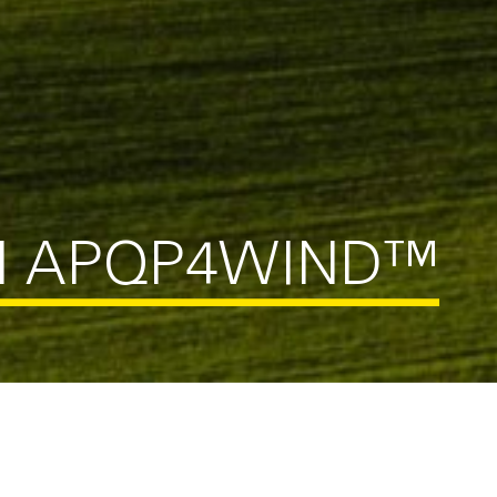
ON APQP4WIND™