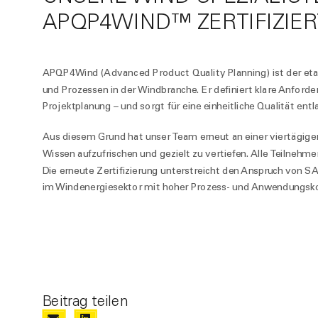
APQP4WIND™ ZERTIFIZIER
APQP4Wind (Advanced Product Quality Planning) ist der etabl
und Prozessen in der Windbranche. Er definiert klare Anforder
Projektplanung – und sorgt für eine einheitliche Qualität ent
Aus diesem Grund hat unser Team erneut an einer viertäg
Wissen aufzufrischen und gezielt zu vertiefen. Alle Teilnehm
Die erneute Zertifizierung unterstreicht den Anspruch von
im Windenergiesektor mit hoher Prozess- und Anwendungsk
Beitrag teilen