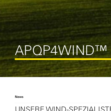
APQP4WIND™ 
News
UNSERE WIND-SPEZIALIST