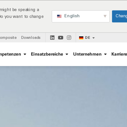
might be speaking a
English
Chan
 Do you want to change
DE
Composite
Downloads
mpetenzen
Einsatzbereiche
Unternehmen
Karrier