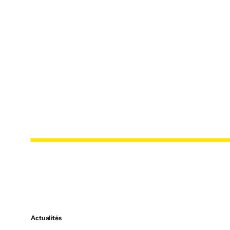
SAERTEX LEO 
Actualités