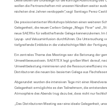
Diese bilden die Grundlage für die künftige Ausrichtung de
wollen die Partnerschaften mit unseren Händlern weiter aus
nächsten drei Jahren verdoppeln“, sagt Santiago Perez-Castill
Die praxisorientierten Workshops bildeten einen weiteren Sc
Gelegenheit, die neuen Carbon Gelege „Magic Flow“ und „St
neue
SAER
fix
für selbsthaftende Gelege kennenzulernen. Im 
Layup- und Vakuuminfusion durchführen. Die Untersuchung v
tiefgreifende Einblicke in die vielschichtige Welt der Fertigu
Ein zentrales Thema des Meetings war die Betonung der ge
Umweltbewusstsein. SAERTEX legt großen Wert darauf, nach
Umweltbelastung minimieren und die Ressourceneffizienz max
Distributoren die neuen bio-basierten Gelege aus Flachsfas
Abgerundet wurden die intensiven Tage mit einer Abendveran
Gelegenheit ermöglichte es den Teilnehmern, die entstandene
Atmosphäre des Abends trug dazu bei, dass nicht nur fachlic
„Das Distributoren Meeting war eine ideale Gelegenheit, un