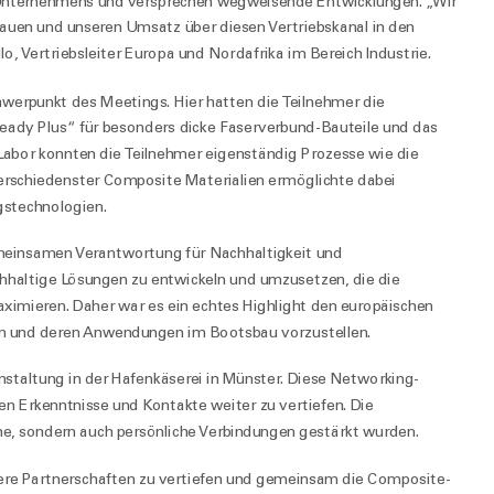
s Unternehmens und versprechen wegweisende Entwicklungen. „Wir
bauen und unseren Umsatz über diesen Vertriebskanal in den
o, Vertriebsleiter Europa und Nordafrika im Bereich Industrie.
hwerpunkt des Meetings. Hier hatten die Teilnehmer die
eady Plus“ für besonders dicke Faserverbund-Bauteile und das
Labor konnten die Teilnehmer eigenständig Prozesse wie die
erschiedenster Composite Materialien ermöglichte dabei
ngstechnologien.
meinsamen Verantwortung für Nachhaltigkeit und
haltige Lösungen zu entwickeln und umzusetzen, die die
imieren. Daher war es ein echtes Highlight den europäischen
ern und deren Anwendungen im Bootsbau vorzustellen.
staltung in der Hafenkäserei in Münster. Diese Networking-
n Erkenntnisse und Kontakte weiter zu vertiefen. Die
he, sondern auch persönliche Verbindungen gestärkt wurden.
sere Partnerschaften zu vertiefen und gemeinsam die Composite-