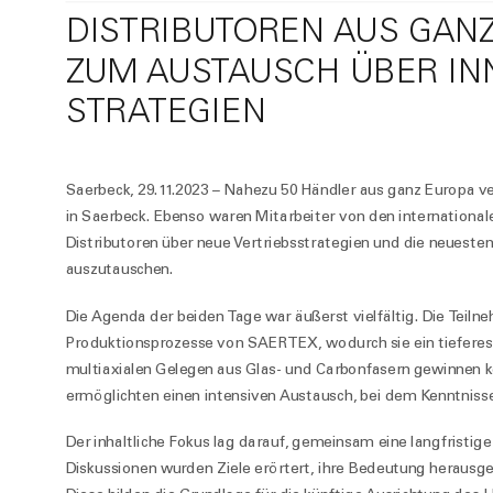
DISTRIBUTOREN AUS GANZ
ZUM AUSTAUSCH ÜBER IN
STRATEGIEN
Saerbeck, 29.11.2023 – Nahezu 50 Händler aus ganz Europa
in Saerbeck. Ebenso waren Mitarbeiter von den internation
Distributoren über neue Vertriebsstrategien und die neueste
auszutauschen.
Die Agenda der beiden Tage war äußerst vielfältig. Die Teilneh
Produktionsprozesse von SAERTEX, wodurch sie ein tieferes V
multiaxialen Gelegen aus Glas- und Carbonfasern gewinnen 
ermöglichten einen intensiven Austausch, bei dem Kenntnisse
Der inhaltliche Fokus lag darauf, gemeinsam eine langfristige 
Diskussionen wurden Ziele erörtert, ihre Bedeutung heraus