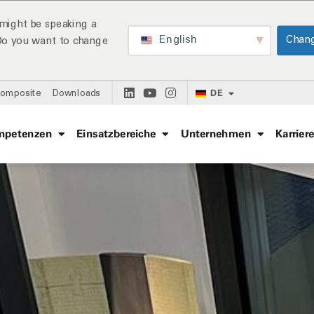
might be speaking a
English
Chan
 Do you want to change
DE
Composite
Downloads
mpetenzen
Einsatzbereiche
Unternehmen
Karrier