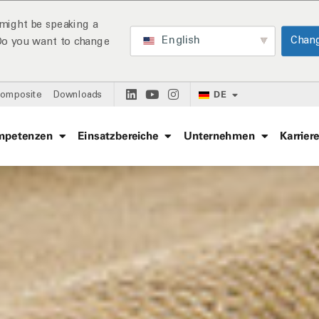
might be speaking a
English
Chan
 Do you want to change
DE
Composite
Downloads
mpetenzen
Einsatzbereiche
Unternehmen
Karrier