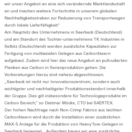
wir unser Angebot an eine sich verändernde Marktlandschaft
an und machen weitere Fortschritte in unserem globalen
Nachhaltigkeitsstreben zur Reduzierung von Transportwegen
durch lokale Lieferfähigkeit.“
Am Hauptsitz des Unternehmens in Saerbeck (Deutschland)
und am Standort des Tochter-unternehmens TK Industries in
Selbitz (Deutschland) werden zusätzliche Kapazitäten zur
Fertigung von multiaxialen Gelegen aus Carbonfasern
aufgebaut. Zudem wird hier das neue Angebot an pultrudierten
Planken aus Carbon in Serienproduktion gehen. Die
Vorbereitungen hierzu sind nahezu abgeschlossen.
„Saerbeck ist nicht nur Innovationszentrum, sondern auch
wichtigster und nachhaltigster Produktionsstandort innerhalb
der Gruppe. Dies gilt insbesondere für Technologieprodukte im
Carbon Bereich,“ so Dietmar Möcke, CTO bei SAERTEX.
Der hohen Nachfrage nach Non-Crimp Fabrics aus leichten
Carbonfasern wird durch die Installation einer zusätzlichen
MAX-5 Anlage für die Produktion von HeavyTow-Gelegen in
Saerbeck begegnet. „Außerdem bauen wir eine zusätzliche