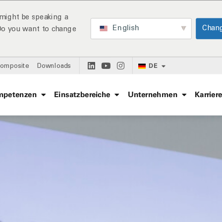
might be speaking a
English
Chan
 Do you want to change
DE
Composite
Downloads
mpetenzen
Einsatzbereiche
Unternehmen
Karrier