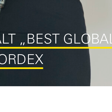
LT „BEST GLOBA
ORDEX