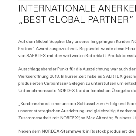
INTERNATIONALE ANERKE
„BEST GLOBAL PARTNER“
Auf dem Global Supplier Day unseres langjährigen Kunde
Partner“ Award ausgezeichnet. Begründet wurde diese Ehru
von SAERTEX mit den weltweiten Rotorblatt-Produktions
Ausschlaggebender Punkt für die Auszeichnung war auch der
Werkseröffnung 2018. In kurzer Zeit habe es SAERTEX geschaf
produzierten Carbonfaser-Gelegen zu unterstützen um entsche
Unternehmensseite NORDEX bei der feierlichen Übergabe de
„Kundennähe ist einer unserer Schlüssel zum Erfolg und Ker
unserer strategischen Ausrichtung und gleichzeitig Anerkenn
Zusammenarbeit mit NORDEX.“, so Max Altenähr, Business Un
Neben dem NORDEX-Stammwerk in Rostock produziert die N