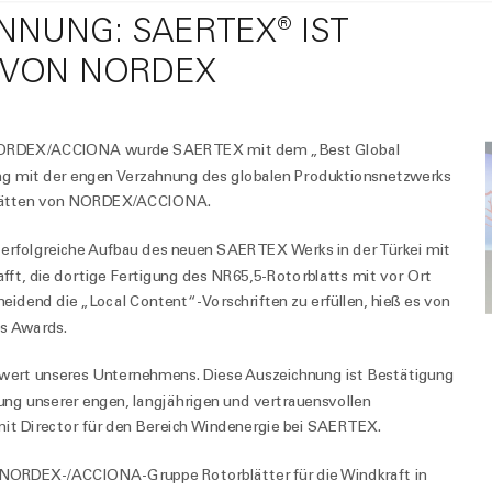
NNUNG: SAERTEX® IST
 VON NORDEX
n NORDEX/ACCIONA wurde SAERTEX mit dem „Best Global
ng mit der engen Verzahnung des globalen Produktionsnetzwerks
stätten von NORDEX/ACCIONA.
 erfolgreiche Aufbau des neuen SAERTEX Werks in der Türkei mit
ft, die dortige Fertigung des NR65,5-Rotorblatts mit vor Ort
idend die „Local Content“-Vorschriften zu erfüllen, hieß es von
s Awards.
nwert unseres Unternehmens. Diese Auszeichnung ist Bestätigung
ung unserer engen, langjährigen und vertrauensvollen
it Director für den Bereich Windenergie bei SAERTEX.
ORDEX-/ACCIONA-Gruppe Rotorblätter für die Windkraft in