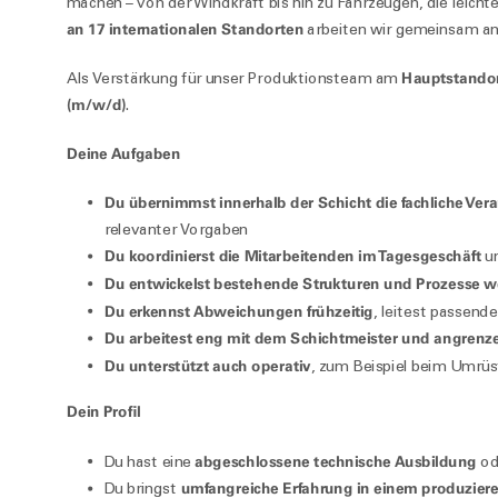
machen – von der Windkraft bis hin zu Fahrzeugen, die leichte
an 17 internationalen Standorten
arbeiten wir gemeinsam an
Hauptstandor
Als Verstärkung für unser Produktionsteam am
(m/w/d)
.
Deine Aufgaben
Du übernimmst innerhalb der Schicht die fachliche Ver
relevanter Vorgaben
Du koordinierst die Mitarbeitenden im Tagesgeschäft
un
Du entwickelst bestehende Strukturen und Prozesse w
Du erkennst Abweichungen frühzeitig
, leitest passend
Du arbeitest eng mit dem Schichtmeister und angre
Du unterstützt auch operativ
, zum Beispiel beim Umrü
Dein Profil
abgeschlossene technische Ausbildung
Du hast eine
ode
umfangreiche Erfahrung in einem produzier
Du bringst