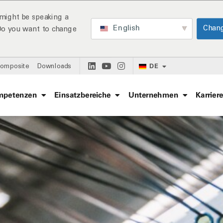
might be speaking a
English
Chan
 Do you want to change
DE
Composite
Downloads
mpetenzen
Einsatzbereiche
Unternehmen
Karrier