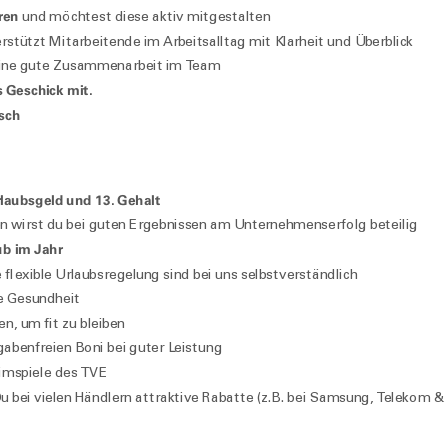
ren
und möchtest diese aktiv mitgestalten
rstützt Mitarbeitende im Arbeitsalltag mit Klarheit und Überblick
eine gute Zusammenarbeit im Team
 Geschick mit.
sch
laubsgeld und 13. Gehalt
n wirst du bei guten Ergebnissen am Unternehmenserfolg beteilig
ub im Jahr
 flexible Urlaubsregelung sind bei uns selbstverständlich
e Gesundheit
n, um fit zu bleiben
gabenfreien Boni bei guter Leistung
eimspiele des TVE
u bei vielen Händlern attraktive Rabatte (z.B. bei Samsung, Telekom &