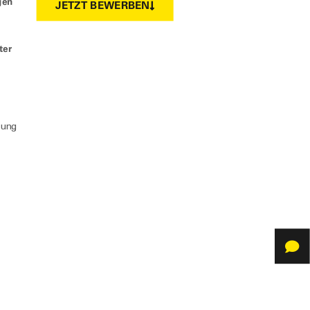
gen
JETZT BEWERBEN
ter
tung