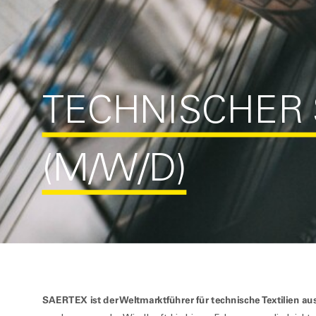
TECHNISCHER 
(M/W/D)
SAERTEX ist der Weltmarktführer für technische Textilien au