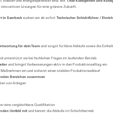
1.400 Kolleginnen und Kolle
r, stabiler und energiesparender sind. Mit
 innovativen Lösungen für eine grünere Zukunft.
t in Saerbeck
Technischer Schichtführer / Einrich
suchen wir ab sofort
antwortung für dein Team
und sorgst für klare Abläufe sowie die Einhal
d unterstützt sie bei fachlichen Fragen im laufenden Betrieb
eiter
und bringst Verbesserungen aktiv in den Produktionsalltag ein
e Maßnahmen ein und sicherst einen stabilen Produktionsablauf
nzenden Bereichen zusammen
sten von Anlagen
r eine vergleichbare Qualifikation
enden Umfeld mit
und kennst die Abläufe im Schichtbetrieb