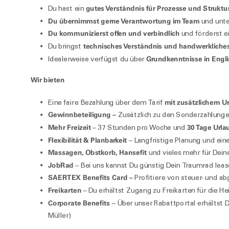
gutes Verständnis für Prozesse und Struktu
Du hast ein
Du übernimmst gerne Verantwortung im Team
und unte
Du kommunizierst offen und verbindlich
und förderst 
technisches Verständnis und handwerkliches
Du bringst
Grundkenntnisse in Engli
Idealerweise verfügst du über
Wir bieten
mit zusätzlichem Ur
Eine faire Bezahlung über dem Tarif
Gewinnbeteiligung –
Zusätzlich zu den Sonderzahlunge
Mehr Freizeit
30 Tage Urla
– 37 Stunden pro Woche und
Flexibilität & Planbarkeit
– Langfristige Planung und eine
Massagen, Obstkorb, Hansefit
und vieles mehr für Dein
JobRad
– Bei uns kannst Du günstig Dein Traumrad lease
SAERTEX Benefits Card –
Profitiere von steuer- und ab
Freikarten
– Du erhältst Zugang zu Freikarten für die H
Corporate Benefits
– Über unser Rabattportal erhältst D
Müller)