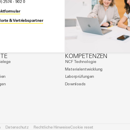
0) 2574 - 902 0
ktformular
orte & Vertriebspartner
TE
KOMPETENZEN
Gelege
NCF Technologie
Materialentwicklung
ien
Labor­prü­fungen
gen
Downloads
m
Datenschutz
Rechtliche Hinweise
Cookie reset