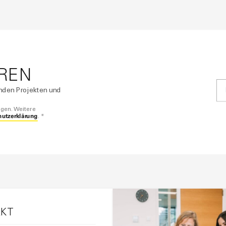
REN
enden Projekten und
igen. Weitere
hutzerklärung
. *
KT