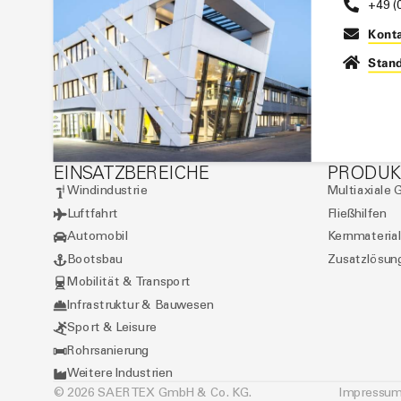
+49 (
Konta
Stand
EINSATZBEREICHE
PRODUK
Windindustrie
Multiaxiale 
Luftfahrt
Fließhilfen
Automobil
Kernmaterial
Bootsbau
Zusatzlösun
Mobilität & Transport
Infrastruktur & Bauwesen
Sport & Leisure
Rohrsanierung
Weitere Industrien
© 2026 SAERTEX GmbH & Co. KG.
Impressu