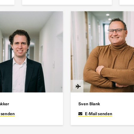
akker
Sven Blank
l senden
E-Mail senden