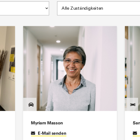
Myriam Masson
San
E-Mail senden