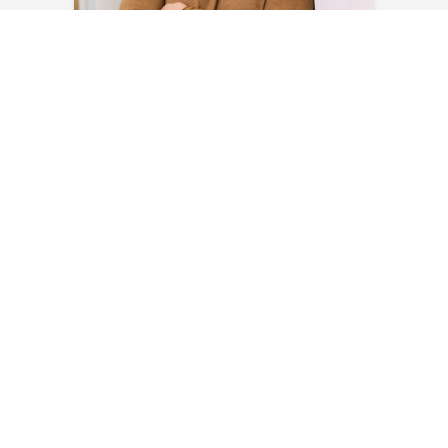
Sven Blank
E-Mail senden
NEWSLETTER ABONNIEREN
Bleiben Sie auf dem Laufenden – mit aktuellen News,
spannenden Projekten und exklusiven Einblicken aus der Welt
von SAERTEX.