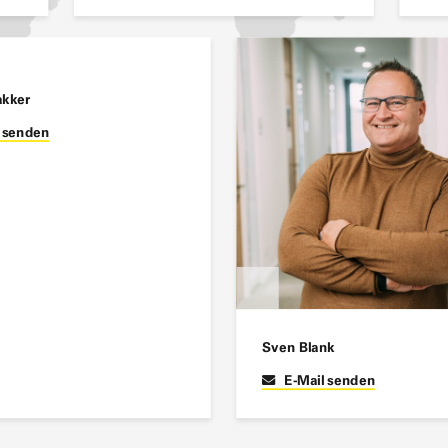
akker
Sven Blank
l senden
E-Mail senden