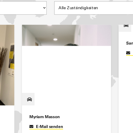
Myriam Masson
San
E-Mail senden