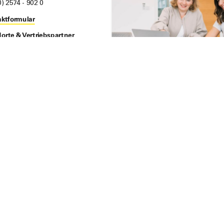
0) 2574 - 902 0
ktformular
orte & Vertriebspartner
TE
KOMPETENZEN
Gelege
NCF Technologie
Materialentwicklung
ien
Labor­prü­fungen
gen
Downloads
m
Datenschutz
Rechtliche Hinweise
Cookie reset