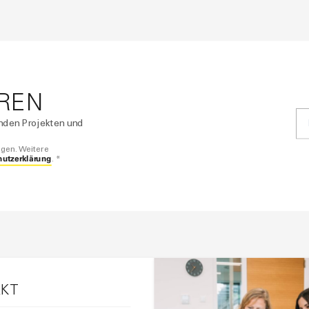
REN
enden Projekten und
igen. Weitere
hutzerklärung
. *
KT