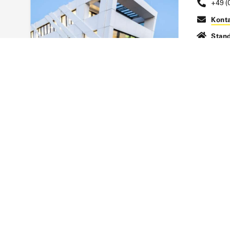
+49 (
Konta
Stand
EINSATZBEREICHE
PRODUK
Windindustrie
Multiaxiale 
Luftfahrt
Fließhilfen
Automobil
Kernmaterial
Bootsbau
Zusatzlösun
Mobilität & Transport
Infrastruktur & Bauwesen
Sport & Leisure
Rohrsanierung
Weitere Industrien
© 2026 SAERTEX GmbH & Co. KG.
Impressu