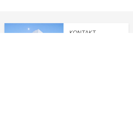
Sven Blank
E-Mail senden
NEWSLETTER ABONNIEREN
Bleiben Sie auf dem Laufenden – mit aktuellen News,
spannenden Projekten und exklusiven Einblicken aus der Welt
von SAERTEX.