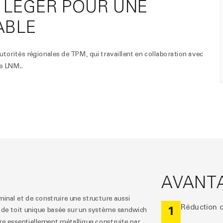
 LÉGER POUR UNE
ABLE
torités régionales de TPM, qui travaillent en collaboration avec
.
 de LNM
.
AVANT
rminal et de construire une structure aussi
Réduction 
1
e de toit unique basée sur un système sandwich
e essentiellement métallique construite par