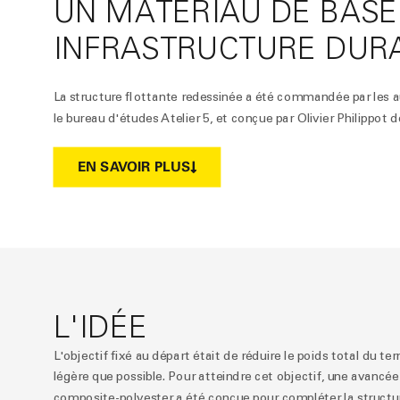
UN MATÉRIAU DE BASE
INFRASTRUCTURE DUR
La structure flottante redessinée a été commandée par les au
le bureau d'études Atelier 5, et conçue par Olivier Philippot
EN SAVOIR PLUS
L'IDÉE
L'objectif fixé au départ était de réduire le poids total du te
légère que possible. Pour atteindre cet objectif, une avancé
composite-polyester a été conçue pour compléter la structur