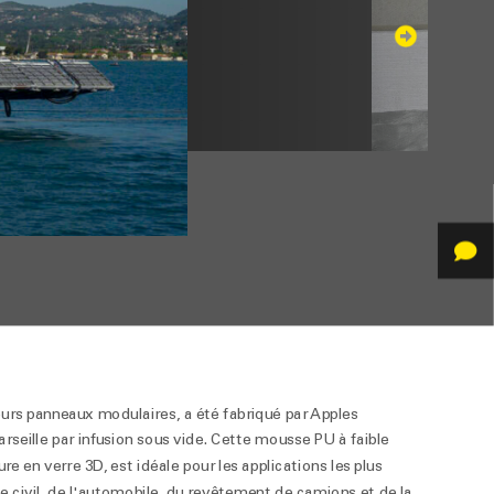
ieurs panneaux modulaires, a été fabriqué par Apples
seille par infusion sous vide. Cette mousse PU à faible
re en verre 3D, est idéale pour les applications les plus
e civil, de l'automobile, du revêtement de camions et de la