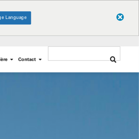
ge Language
ière
Contact