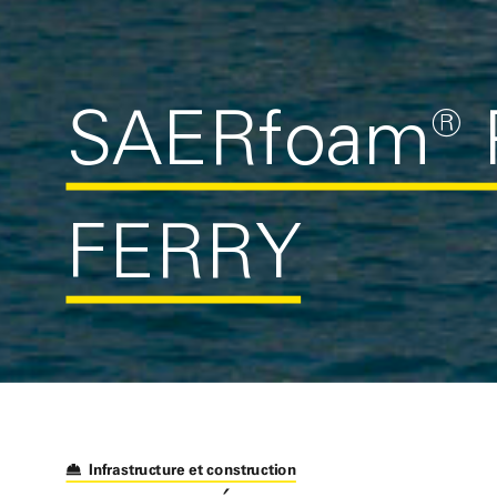
SAER
foam
®
FERRY
Infrastructure et construction