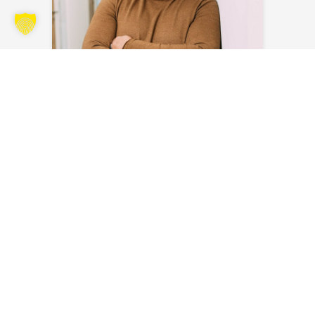
Sven Blank
Envoyer un e-mail
S’ABONNER À LA LETTRE